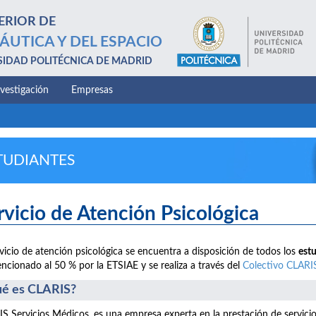
ERIOR DE
ÁUTICA Y DEL ESPACIO
SIDAD POLITÉCNICA DE MADRID
nvestigación
Empresas
TUDIANTES
rvicio de Atención Psicológica
rvicio de atención psicológica se encuentra a disposición de todos los
est
ncionado al 50 % por la ETSIAE y se realiza a través del
Colectivo CLARI
é es CLARIS?
S Servicios Médicos, es una empresa experta en la prestación de servici