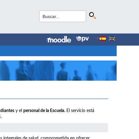
udiantes
y el
personal de la Escuela.
El servicio está
S
.
os integrales de salud, comprometida en ofrecer