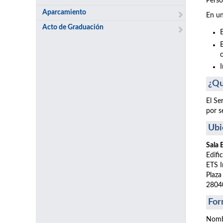
Perso
Aparcamiento
En un
Acto de Graduación
¿Qu
El Se
por s
Ubi
Sala
Edifi
ETS I
Plaza
2804
For
Nomb