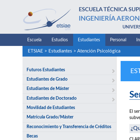
ESCUELA TÉCNICA SUP
INGENIERÍA AERON
UNIVER
Escuela
Estudios
Estudiantes
Personal
I
ETSIAE
>
Estudiantes
>
Atención Psicológica
Futuros Estudiantes
ES
Estudiantes de Grado
Estudiantes de Máster
Se
Estudiantes de Doctorado
Movilidad de Estudiantes
El se
Matrícula Grado/Máster
subve
Reconocimiento y Transferencia de Créditos
¿Qu
Becas
CLARI