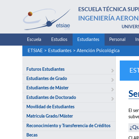
ESCUELA TÉCNICA SUP
INGENIERÍA AERON
UNIVER
Escuela
Estudios
Estudiantes
Personal
I
ETSIAE
>
Estudiantes
>
Atención Psicológica
Futuros Estudiantes
ES
Estudiantes de Grado
Estudiantes de Máster
Se
Estudiantes de Doctorado
Movilidad de Estudiantes
El se
Matrícula Grado/Máster
subve
Reconocimiento y Transferencia de Créditos
¿Qu
Becas
CLARI