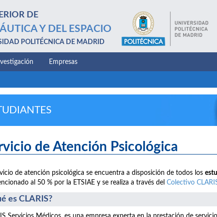
ERIOR DE
ÁUTICA Y DEL ESPACIO
SIDAD POLITÉCNICA DE MADRID
nvestigación
Empresas
TUDIANTES
rvicio de Atención Psicológica
rvicio de atención psicológica se encuentra a disposición de todos los
est
ncionado al 50 % por la ETSIAE y se realiza a través del
Colectivo CLARI
é es CLARIS?
S Servicios Médicos, es una empresa experta en la prestación de servici