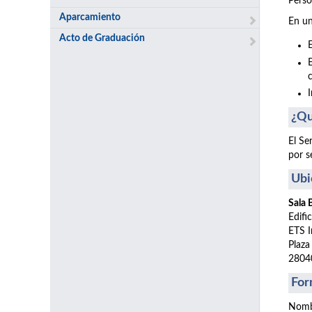
Perso
Aparcamiento
En un
Acto de Graduación
¿Qu
El Se
por s
Ubi
Sala
Edifi
ETS I
Plaza
2804
For
Nomb