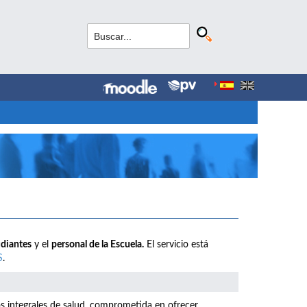
udiantes
y el
personal de la Escuela.
El servicio está
S
.
os integrales de salud, comprometida en ofrecer