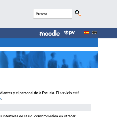
udiantes
y el
personal de la Escuela.
El servicio está
S
.
os integrales de salud, comprometida en ofrecer