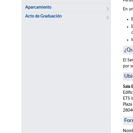
Perso
Aparcamiento
En un
Acto de Graduación
¿Qu
El Se
por s
Ubi
Sala
Edifi
ETS I
Plaza
2804
For
Nomb