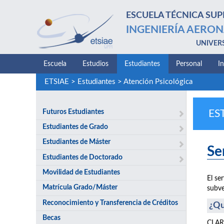
ESCUELA TÉCNICA SUP
INGENIERÍA AERON
UNIVER
Escuela
Estudios
Estudiantes
Personal
I
ETSIAE
>
Estudiantes
>
Atención Psicológica
Futuros Estudiantes
ES
Estudiantes de Grado
Estudiantes de Máster
Se
Estudiantes de Doctorado
Movilidad de Estudiantes
El se
Matrícula Grado/Máster
subve
Reconocimiento y Transferencia de Créditos
¿Qu
Becas
CLARI