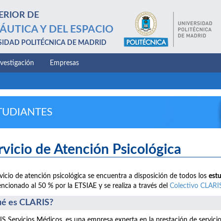
ERIOR DE
ÁUTICA Y DEL ESPACIO
SIDAD POLITÉCNICA DE MADRID
nvestigación
Empresas
TUDIANTES
rvicio de Atención Psicológica
rvicio de atención psicológica se encuentra a disposición de todos los
est
ncionado al 50 % por la ETSIAE y se realiza a través del
Colectivo CLARI
é es CLARIS?
S Servicios Médicos, es una empresa experta en la prestación de servici