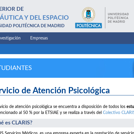
ERIOR DE
ÁUTICA Y DEL ESPACIO
SIDAD POLITÉCNICA DE MADRID
nvestigación
Empresas
TUDIANTES
rvicio de Atención Psicológica
rvicio de atención psicológica se encuentra a disposición de todos los
est
ncionado al 50 % por la ETSIAE y se realiza a través del
Colectivo CLARI
é es CLARIS?
S Servicios Médicos, es una empresa experta en la prestación de servici