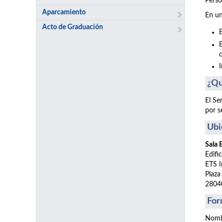
Perso
Aparcamiento
En un
Acto de Graduación
¿Qu
El Se
por s
Ubi
Sala
Edifi
ETS I
Plaza
2804
For
Nomb