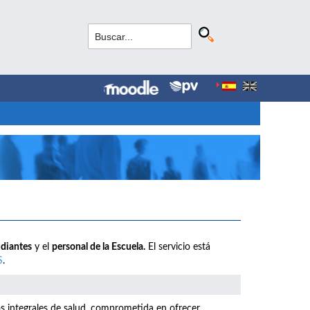
udiantes
y el
personal de la Escuela.
El servicio está
S
.
os integrales de salud, comprometida en ofrecer