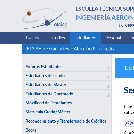
ESCUELA TÉCNICA SUP
INGENIERÍA AERON
UNIVER
Escuela
Estudios
Estudiantes
Personal
I
ETSIAE
>
Estudiantes
>
Atención Psicológica
Futuros Estudiantes
ES
Estudiantes de Grado
Estudiantes de Máster
Se
Estudiantes de Doctorado
Movilidad de Estudiantes
El se
Matrícula Grado/Máster
subve
Reconocimiento y Transferencia de Créditos
¿Qu
Becas
CLARI