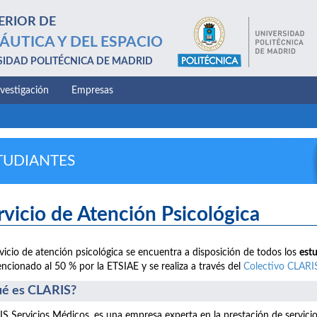
ERIOR DE
ÁUTICA Y DEL ESPACIO
SIDAD POLITÉCNICA DE MADRID
nvestigación
Empresas
TUDIANTES
rvicio de Atención Psicológica
rvicio de atención psicológica se encuentra a disposición de todos los
est
ncionado al 50 % por la ETSIAE y se realiza a través del
Colectivo CLARI
é es CLARIS?
S Servicios Médicos, es una empresa experta en la prestación de servici