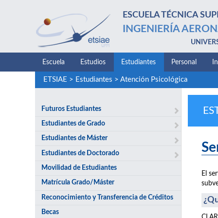
ESCUELA TÉCNICA SUP
INGENIERÍA AERON
UNIVER
Escuela
Estudios
Estudiantes
Personal
I
ETSIAE
>
Estudiantes
>
Atención Psicológica
Futuros Estudiantes
ES
Estudiantes de Grado
Estudiantes de Máster
Se
Estudiantes de Doctorado
Movilidad de Estudiantes
El se
Matrícula Grado/Máster
subve
Reconocimiento y Transferencia de Créditos
¿Qu
Becas
CLARI