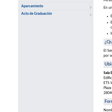
Perso
Aparcamiento
En un
Acto de Graduación
¿Qu
El Se
por s
Ubi
Sala
Edifi
ETS I
Plaza
2804
For
Nomb