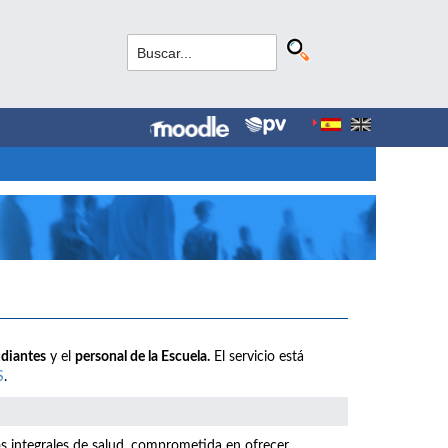
udiantes
y el
personal de la Escuela.
El servicio está
S
.
os integrales de salud, comprometida en ofrecer