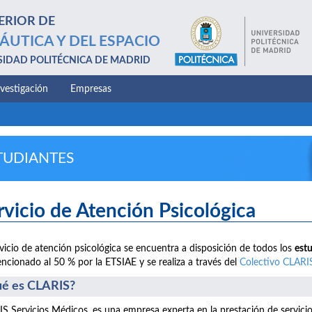
ERIOR DE
ÁUTICA Y DEL ESPACIO
SIDAD POLITÉCNICA DE MADRID
nvestigación
Empresas
TUDIANTES
rvicio de Atención Psicológica
rvicio de atención psicológica se encuentra a disposición de todos los
est
ncionado al 50 % por la ETSIAE y se realiza a través del
Colectivo CLARI
é es CLARIS?
S Servicios Médicos, es una empresa experta en la prestación de servici