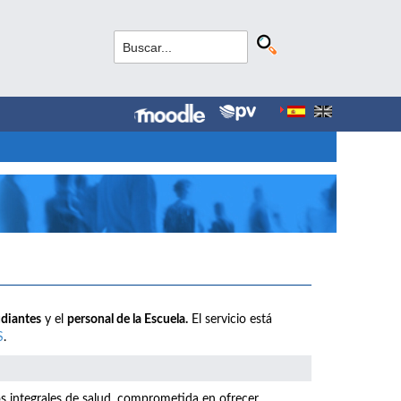
udiantes
y el
personal de la Escuela.
El servicio está
S
.
os integrales de salud, comprometida en ofrecer