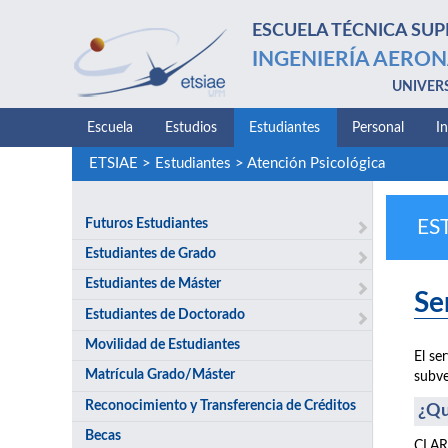
ESCUELA TÉCNICA SUP
INGENIERÍA AERON
UNIVER
Escuela
Estudios
Estudiantes
Personal
I
ETSIAE
>
Estudiantes
>
Atención Psicológica
Futuros Estudiantes
ES
Estudiantes de Grado
Estudiantes de Máster
Se
Estudiantes de Doctorado
Movilidad de Estudiantes
El se
Matrícula Grado/Máster
subve
Reconocimiento y Transferencia de Créditos
¿Qu
Becas
CLARI