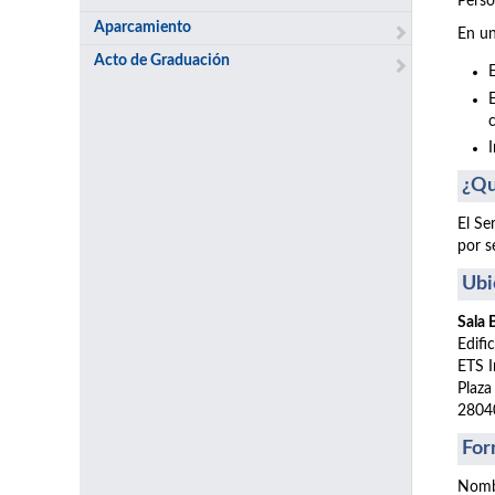
Perso
Aparcamiento
En un
Acto de Graduación
¿Qu
El Se
por s
Ubi
Sala
Edifi
ETS I
Plaza
2804
For
Nomb