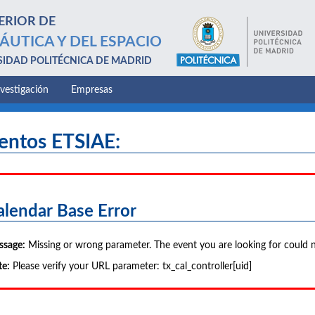
ERIOR DE
ÁUTICA Y DEL ESPACIO
SIDAD POLITÉCNICA DE MADRID
nvestigación
Empresas
entos ETSIAE:
alendar Base Error
ssage:
Missing or wrong parameter. The event you are looking for could 
e:
Please verify your URL parameter: tx_cal_controller[uid]