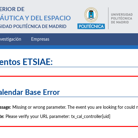
ERIOR DE
ÁUTICA Y DEL ESPACIO
SIDAD POLITÉCNICA DE MADRID
nvestigación
Empresas
entos ETSIAE:
alendar Base Error
ssage:
Missing or wrong parameter. The event you are looking for could 
e:
Please verify your URL parameter: tx_cal_controller[uid]