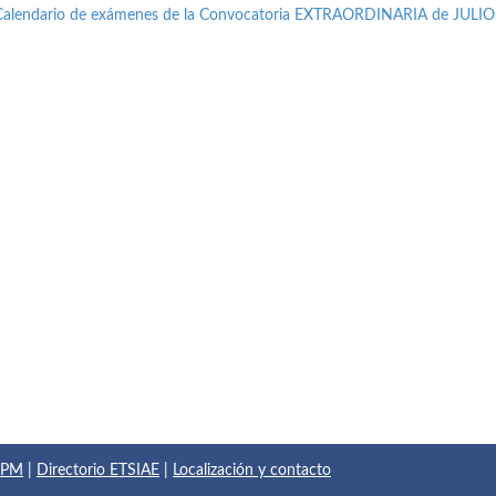
Calendario de exámenes de la Convocatoria EXTRAORDINARIA de JULIO
 UPM
|
Directorio ETSIAE
|
Localización y contacto