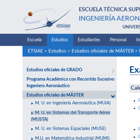
ESCUELA TÉCNICA SUP
INGENIERÍA AERON
UNIVER
Escuela
Estudios
Estudiantes
Personal
I
ETSIAE
>
Estudios
>
Estudios oficiales de MÁSTER
>
Ex
Estudios oficiales de GRADO
Programa Académico con Recorrido Sucesivo
Ingeniero Aeronáutico
Cal
Estudios oficiales de MÁSTER
M. U. en Ingeniería Aeronáutica (MUIA)
M. U. en Sistemas del Transporte Aéreo
(MUSTA)
M. U. en Sistemas Espaciales (MUSE)
M.U. en Matemática Industrial (MUMI)