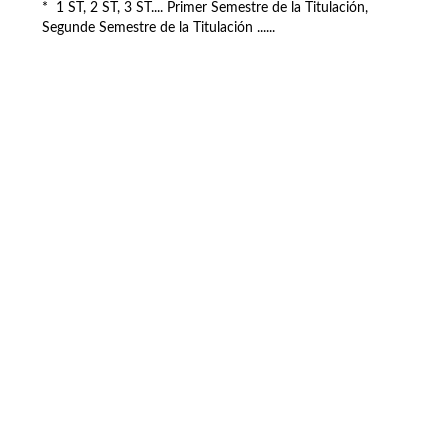
* 1 ST, 2 ST, 3 ST.... Primer Semestre de la Titulación,
Segunde Semestre de la Titulación ......
Buzón de quejas, sugerencias y
felicitaciones
|
Directorio UPM
|
Directorio ETSIAE
|
Localización