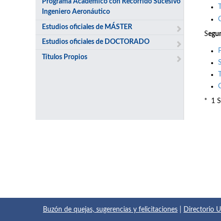
Programa Académico con Recorrido Sucesivo
Ingeniero Aeronáutico
Estudios oficiales de MÁSTER
S
egu
Estudios oficiales de DOCTORADO
Títulos Propios
* 1 S
Buzón de quejas, sugerencias y felicitaciones
|
Directorio