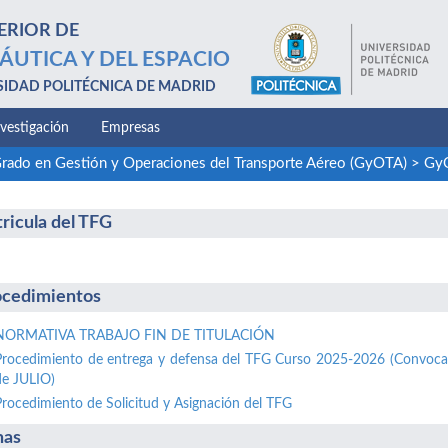
ERIOR DE
ÁUTICA Y DEL ESPACIO
SIDAD POLITÉCNICA DE MADRID
nvestigación
Empresas
rado en Gestión y Operaciones del Transporte Aéreo (GyOTA)
>
GyO
ricula del TFG
cedimientos
NORMATIVA TRABAJO FIN DE TITULACIÓN
Procedimiento de entrega y defensa del TFG Curso 2025-2026 (Convoca
de JULIO)
Procedimiento de Solicitud y Asignación del TFG
has