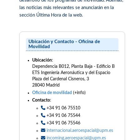
desarrollo de los programas de movilidad. Además,
las noticias más relevantes se anunciarán en la
sección Última Hora de la web.
Ubicación y Contacto - Oficina de
Movilidad
Ubicación
:
Dependencia B012, Planta Baja - Edificio B
ETS Ingeniería Aeronáutica y del Espacio
Plaza del Cardenal Cisneros, 3
28040 Madrid
Oficina de movilidad
(+info)
Contacto
:
+34 91 06 75510
+34 91 06 75544
+34 91 06 75546
internacional.aeroespacial@upm.es
incoming.aeroespacial@upm.es