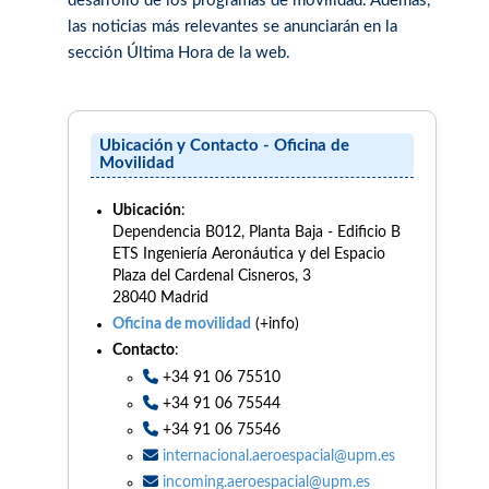
desarrollo de los programas de movilidad. Además,
las noticias más relevantes se anunciarán en la
sección Última Hora de la web.
Ubicación y Contacto - Oficina de
Movilidad
Ubicación
:
Dependencia B012, Planta Baja - Edificio B
ETS Ingeniería Aeronáutica y del Espacio
Plaza del Cardenal Cisneros, 3
28040 Madrid
Oficina de movilidad
(+info)
Contacto
:
+34 91 06 75510
+34 91 06 75544
+34 91 06 75546
internacional.aeroespacial@upm.es
incoming.aeroespacial@upm.es