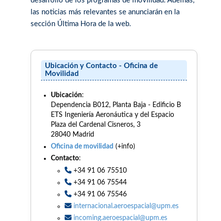
desarrollo de los programas de movilidad. Además,
las noticias más relevantes se anunciarán en la
sección Última Hora de la web.
Ubicación y Contacto - Oficina de
Movilidad
Ubicación
:
Dependencia B012, Planta Baja - Edificio B
ETS Ingeniería Aeronáutica y del Espacio
Plaza del Cardenal Cisneros, 3
28040 Madrid
Oficina de movilidad
(+info)
Contacto
:
+34 91 06 75510
+34 91 06 75544
+34 91 06 75546
internacional.aeroespacial@upm.es
incoming.aeroespacial@upm.es