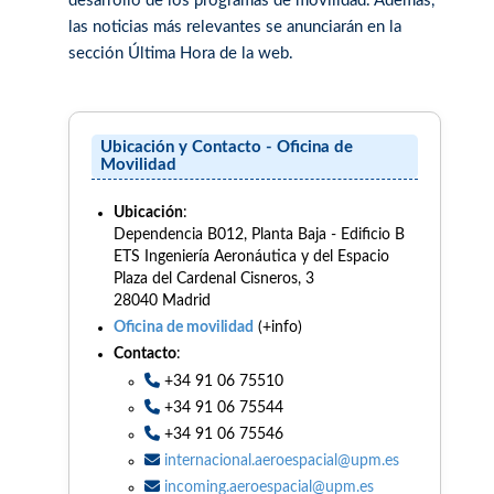
desarrollo de los programas de movilidad. Además,
las noticias más relevantes se anunciarán en la
sección Última Hora de la web.
Ubicación y Contacto - Oficina de
Movilidad
Ubicación
:
Dependencia B012, Planta Baja - Edificio B
ETS Ingeniería Aeronáutica y del Espacio
Plaza del Cardenal Cisneros, 3
28040 Madrid
Oficina de movilidad
(+info)
Contacto
:
+34 91 06 75510
+34 91 06 75544
+34 91 06 75546
internacional.aeroespacial@upm.es
incoming.aeroespacial@upm.es