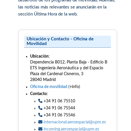
desarrollo de los programas de movilidad. Además,
las noticias más relevantes se anunciarán en la
sección Última Hora de la web.
Ubicación y Contacto - Oficina de
Movilidad
Ubicación
:
Dependencia B012, Planta Baja - Edificio B
ETS Ingeniería Aeronáutica y del Espacio
Plaza del Cardenal Cisneros, 3
28040 Madrid
Oficina de movilidad
(+info)
Contacto
:
+34 91 06 75510
+34 91 06 75544
+34 91 06 75546
internacional.aeroespacial@upm.es
incoming.aeroespacial@upm.es