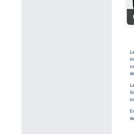
L
i
co
de
La
Si
in
En
de