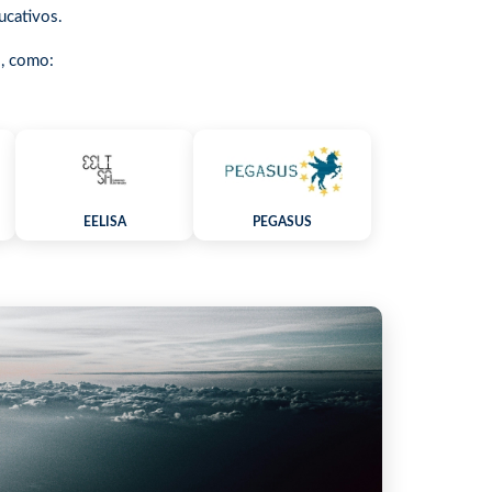
ucativos.
o, como:
EELISA
PEGASUS