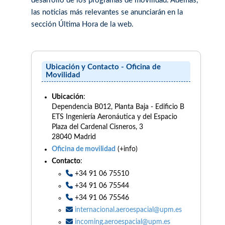
desarrollo de los programas de movilidad. Además,
las noticias más relevantes se anunciarán en la
sección Última Hora de la web.
Ubicación y Contacto - Oficina de
Movilidad
Ubicación
:
Dependencia B012, Planta Baja - Edificio B
ETS Ingeniería Aeronáutica y del Espacio
Plaza del Cardenal Cisneros, 3
28040 Madrid
Oficina de movilidad
(+info)
Contacto
:
+34 91 06 75510
+34 91 06 75544
+34 91 06 75546
internacional.aeroespacial@upm.es
incoming.aeroespacial@upm.es