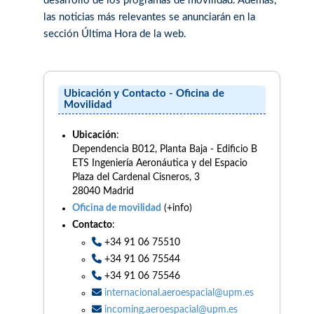
desarrollo de los programas de movilidad. Además,
las noticias más relevantes se anunciarán en la
sección Última Hora de la web.
Ubicación y Contacto - Oficina de
Movilidad
Ubicación
:
Dependencia B012, Planta Baja - Edificio B
ETS Ingeniería Aeronáutica y del Espacio
Plaza del Cardenal Cisneros, 3
28040 Madrid
Oficina de movilidad
(+info)
Contacto
:
+34 91 06 75510
+34 91 06 75544
+34 91 06 75546
internacional.aeroespacial@upm.es
incoming.aeroespacial@upm.es