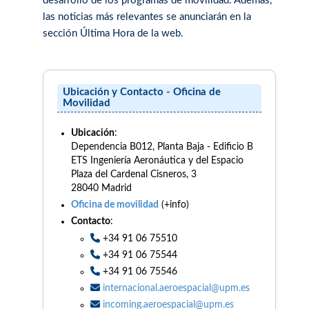
desarrollo de los programas de movilidad. Además,
las noticias más relevantes se anunciarán en la
sección Última Hora de la web.
Ubicación y Contacto - Oficina de
Movilidad
Ubicación
:
Dependencia B012, Planta Baja - Edificio B
ETS Ingeniería Aeronáutica y del Espacio
Plaza del Cardenal Cisneros, 3
28040 Madrid
Oficina de movilidad
(+info)
Contacto
:
+34 91 06 75510
+34 91 06 75544
+34 91 06 75546
internacional.aeroespacial@upm.es
incoming.aeroespacial@upm.es