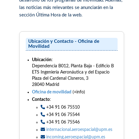
desarrollo de los programas de movilidad. Además,
las noticias más relevantes se anunciarán en la
sección Última Hora de la web.
Ubicación y Contacto - Oficina de
Movilidad
Ubicación
:
Dependencia B012, Planta Baja - Edificio B
ETS Ingeniería Aeronáutica y del Espacio
Plaza del Cardenal Cisneros, 3
28040 Madrid
Oficina de movilidad
(+info)
Contacto
:
+34 91 06 75510
+34 91 06 75544
+34 91 06 75546
internacional.aeroespacial@upm.es
incoming.aeroespacial@upm.es