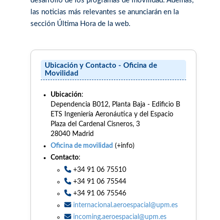
desarrollo de los programas de movilidad. Además,
las noticias más relevantes se anunciarán en la
sección Última Hora de la web.
Ubicación y Contacto - Oficina de
Movilidad
Ubicación
:
Dependencia B012, Planta Baja - Edificio B
ETS Ingeniería Aeronáutica y del Espacio
Plaza del Cardenal Cisneros, 3
28040 Madrid
Oficina de movilidad
(+info)
Contacto
:
+34 91 06 75510
+34 91 06 75544
+34 91 06 75546
internacional.aeroespacial@upm.es
incoming.aeroespacial@upm.es