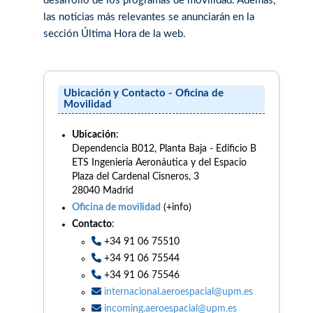
desarrollo de los programas de movilidad. Además,
las noticias más relevantes se anunciarán en la
sección Última Hora de la web.
Ubicación y Contacto - Oficina de
Movilidad
Ubicación
:
Dependencia B012, Planta Baja - Edificio B
ETS Ingeniería Aeronáutica y del Espacio
Plaza del Cardenal Cisneros, 3
28040 Madrid
Oficina de movilidad
(+info)
Contacto
:
+34 91 06 75510
+34 91 06 75544
+34 91 06 75546
internacional.aeroespacial@upm.es
incoming.aeroespacial@upm.es