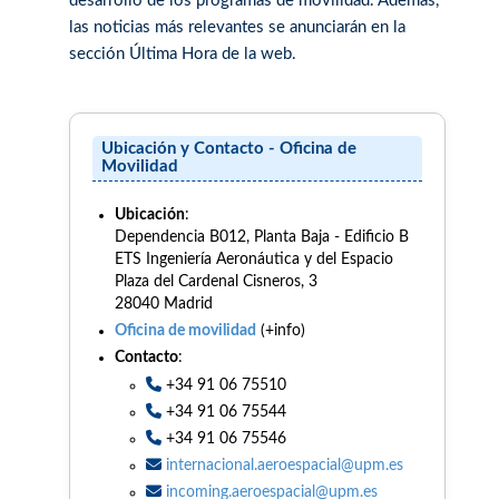
desarrollo de los programas de movilidad. Además,
las noticias más relevantes se anunciarán en la
sección Última Hora de la web.
Ubicación y Contacto - Oficina de
Movilidad
Ubicación
:
Dependencia B012, Planta Baja - Edificio B
ETS Ingeniería Aeronáutica y del Espacio
Plaza del Cardenal Cisneros, 3
28040 Madrid
Oficina de movilidad
(+info)
Contacto
:
+34 91 06 75510
+34 91 06 75544
+34 91 06 75546
internacional.aeroespacial@upm.es
incoming.aeroespacial@upm.es