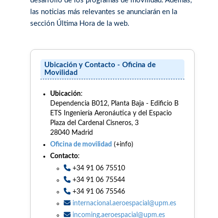
desarrollo de los programas de movilidad. Además,
las noticias más relevantes se anunciarán en la
sección Última Hora de la web.
Ubicación y Contacto - Oficina de
Movilidad
Ubicación
:
Dependencia B012, Planta Baja - Edificio B
ETS Ingeniería Aeronáutica y del Espacio
Plaza del Cardenal Cisneros, 3
28040 Madrid
Oficina de movilidad
(+info)
Contacto
:
+34 91 06 75510
+34 91 06 75544
+34 91 06 75546
internacional.aeroespacial@upm.es
incoming.aeroespacial@upm.es