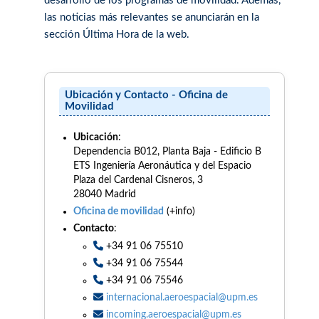
desarrollo de los programas de movilidad. Además,
las noticias más relevantes se anunciarán en la
sección Última Hora de la web.
Ubicación y Contacto - Oficina de
Movilidad
Ubicación
:
Dependencia B012, Planta Baja - Edificio B
ETS Ingeniería Aeronáutica y del Espacio
Plaza del Cardenal Cisneros, 3
28040 Madrid
Oficina de movilidad
(+info)
Contacto
:
+34 91 06 75510
+34 91 06 75544
+34 91 06 75546
internacional.aeroespacial@upm.es
incoming.aeroespacial@upm.es