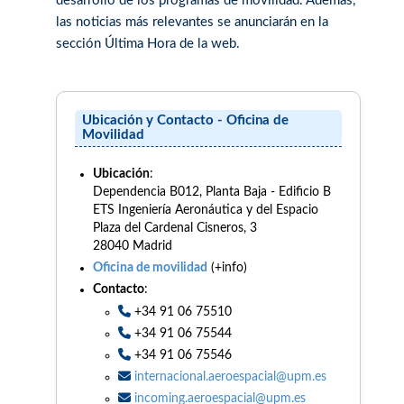
desarrollo de los programas de movilidad. Además,
las noticias más relevantes se anunciarán en la
sección Última Hora de la web.
Ubicación y Contacto - Oficina de
Movilidad
Ubicación
:
Dependencia B012, Planta Baja - Edificio B
ETS Ingeniería Aeronáutica y del Espacio
Plaza del Cardenal Cisneros, 3
28040 Madrid
Oficina de movilidad
(+info)
Contacto
:
+34 91 06 75510
+34 91 06 75544
+34 91 06 75546
internacional.aeroespacial@upm.es
incoming.aeroespacial@upm.es