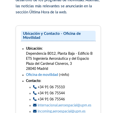
desarrollo de los programas de movilidad. Además,
las noticias más relevantes se anunciarán en la
sección Última Hora de la web.
Ubicación y Contacto - Oficina de
Movilidad
Ubicación
:
Dependencia B012, Planta Baja - Edificio B
ETS Ingeniería Aeronáutica y del Espacio
Plaza del Cardenal Cisneros, 3
28040 Madrid
Oficina de movilidad
(+info)
Contacto
:
+34 91 06 75510
+34 91 06 75544
+34 91 06 75546
internacional.aeroespacial@upm.es
incoming.aeroespacial@upm.es