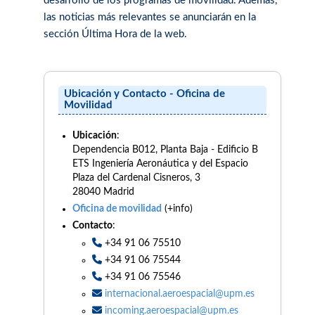
desarrollo de los programas de movilidad. Además,
las noticias más relevantes se anunciarán en la
sección Última Hora de la web.
Ubicación y Contacto - Oficina de
Movilidad
Ubicación
:
Dependencia B012, Planta Baja - Edificio B
ETS Ingeniería Aeronáutica y del Espacio
Plaza del Cardenal Cisneros, 3
28040 Madrid
Oficina de movilidad
(+info)
Contacto
:
+34 91 06 75510
+34 91 06 75544
+34 91 06 75546
internacional.aeroespacial@upm.es
incoming.aeroespacial@upm.es