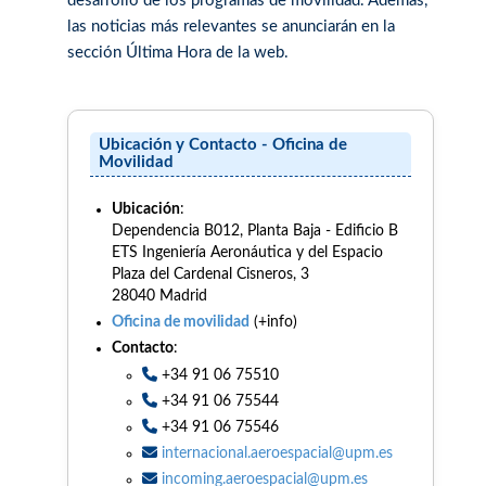
desarrollo de los programas de movilidad. Además,
las noticias más relevantes se anunciarán en la
sección Última Hora de la web.
Ubicación y Contacto - Oficina de
Movilidad
Ubicación
:
Dependencia B012, Planta Baja - Edificio B
ETS Ingeniería Aeronáutica y del Espacio
Plaza del Cardenal Cisneros, 3
28040 Madrid
Oficina de movilidad
(+info)
Contacto
:
+34 91 06 75510
+34 91 06 75544
+34 91 06 75546
internacional.aeroespacial@upm.es
incoming.aeroespacial@upm.es