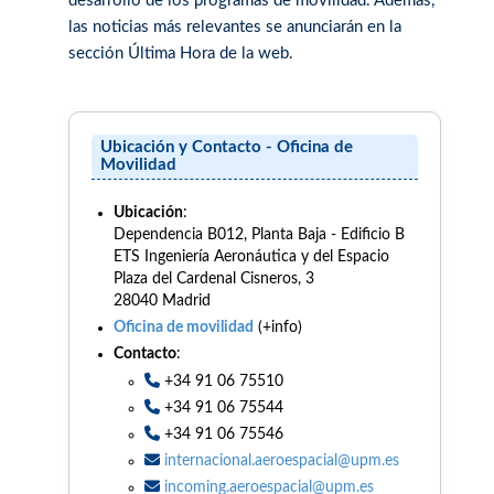
desarrollo de los programas de movilidad. Además,
las noticias más relevantes se anunciarán en la
sección Última Hora de la web.
Ubicación y Contacto - Oficina de
Movilidad
Ubicación
:
Dependencia B012, Planta Baja - Edificio B
ETS Ingeniería Aeronáutica y del Espacio
Plaza del Cardenal Cisneros, 3
28040 Madrid
Oficina de movilidad
(+info)
Contacto
:
+34 91 06 75510
+34 91 06 75544
+34 91 06 75546
internacional.aeroespacial@upm.es
incoming.aeroespacial@upm.es