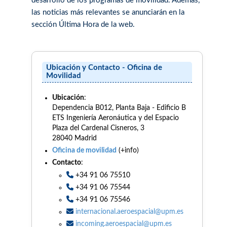
desarrollo de los programas de movilidad. Además,
las noticias más relevantes se anunciarán en la
sección Última Hora de la web.
Ubicación y Contacto - Oficina de
Movilidad
Ubicación
:
Dependencia B012, Planta Baja - Edificio B
ETS Ingeniería Aeronáutica y del Espacio
Plaza del Cardenal Cisneros, 3
28040 Madrid
Oficina de movilidad
(+info)
Contacto
:
+34 91 06 75510
+34 91 06 75544
+34 91 06 75546
internacional.aeroespacial@upm.es
incoming.aeroespacial@upm.es