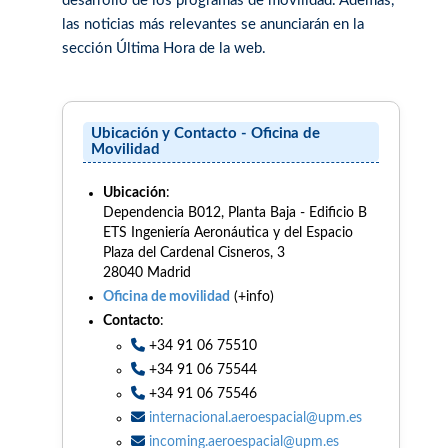
desarrollo de los programas de movilidad. Además,
las noticias más relevantes se anunciarán en la
sección Última Hora de la web.
Ubicación y Contacto - Oficina de
Movilidad
Ubicación
:
Dependencia B012, Planta Baja - Edificio B
ETS Ingeniería Aeronáutica y del Espacio
Plaza del Cardenal Cisneros, 3
28040 Madrid
Oficina de movilidad
(+info)
Contacto
:
+34 91 06 75510
+34 91 06 75544
+34 91 06 75546
internacional.aeroespacial@upm.es
incoming.aeroespacial@upm.es