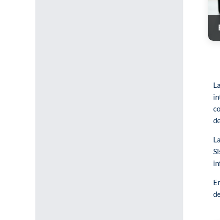
L
i
co
de
La
Si
in
En
de