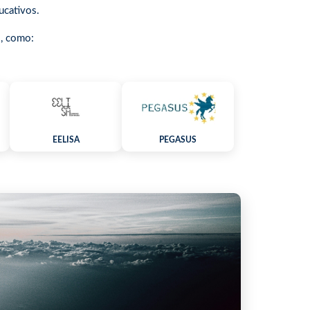
ucativos.
o, como:
EELISA
PEGASUS