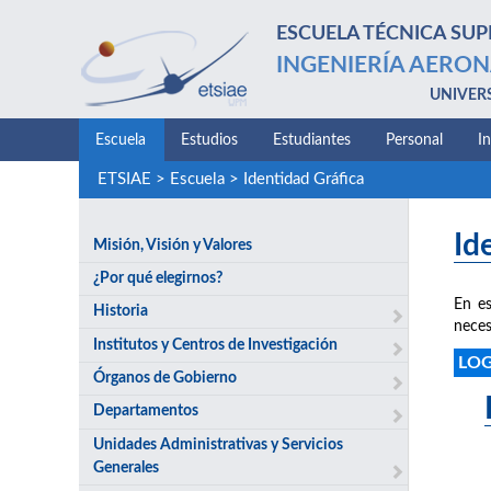
ESCUELA TÉCNICA SUP
INGENIERÍA AERON
UNIVER
Escuela
Estudios
Estudiantes
Personal
I
ETSIAE
>
Escuela
>
Identidad Gráfica
Id
Misión, Visión y Valores
¿Por qué elegirnos?
En es
Historia
neces
Institutos y Centros de Investigación
LO
Órganos de Gobierno
Departamentos
Unidades Administrativas y Servicios
Generales