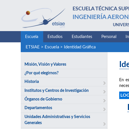
ESCUELA TÉCNICA SUP
INGENIERÍA AERON
UNIVER
Escuela
Estudios
Estudiantes
Personal
I
ETSIAE
>
Escuela
>
Identidad Gráfica
Id
Misión, Visión y Valores
¿Por qué elegirnos?
En es
Historia
neces
Institutos y Centros de Investigación
LO
Órganos de Gobierno
Departamentos
Unidades Administrativas y Servicios
Generales