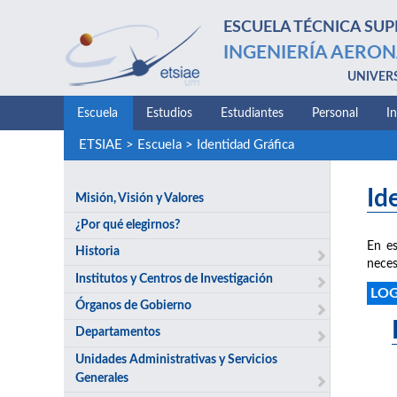
ESCUELA TÉCNICA SUP
INGENIERÍA AERON
UNIVER
Escuela
Estudios
Estudiantes
Personal
I
ETSIAE
>
Escuela
>
Identidad Gráfica
Id
Misión, Visión y Valores
¿Por qué elegirnos?
En es
Historia
neces
Institutos y Centros de Investigación
LO
Órganos de Gobierno
Departamentos
Unidades Administrativas y Servicios
Generales