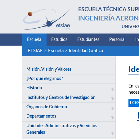
ESCUELA TÉCNICA SUP
INGENIERÍA AERON
UNIVER
Escuela
Estudios
Estudiantes
Personal
I
ETSIAE
>
Escuela
>
Identidad Gráfica
Id
Misión, Visión y Valores
¿Por qué elegirnos?
En es
Historia
neces
Institutos y Centros de Investigación
LO
Órganos de Gobierno
Departamentos
Unidades Administrativas y Servicios
Generales