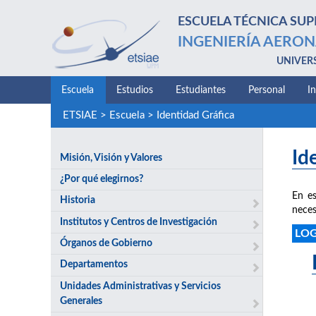
ESCUELA TÉCNICA SUP
INGENIERÍA AERON
UNIVER
Escuela
Estudios
Estudiantes
Personal
I
ETSIAE
>
Escuela
>
Identidad Gráfica
Id
Misión, Visión y Valores
¿Por qué elegirnos?
En es
Historia
neces
Institutos y Centros de Investigación
LO
Órganos de Gobierno
Departamentos
Unidades Administrativas y Servicios
Generales