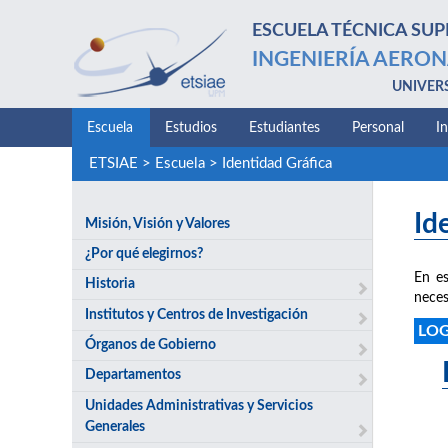
ESCUELA TÉCNICA SUP
INGENIERÍA AERON
UNIVER
Escuela
Estudios
Estudiantes
Personal
I
ETSIAE
>
Escuela
>
Identidad Gráfica
Id
Misión, Visión y Valores
¿Por qué elegirnos?
En es
Historia
neces
Institutos y Centros de Investigación
LO
Órganos de Gobierno
Departamentos
Unidades Administrativas y Servicios
Generales