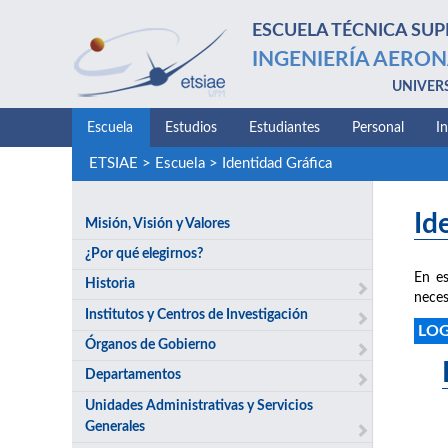
ESCUELA TÉCNICA SUP
INGENIERÍA AERON
UNIVER
Escuela
Estudios
Estudiantes
Personal
I
ETSIAE
>
Escuela
>
Identidad Gráfica
Id
Misión, Visión y Valores
¿Por qué elegirnos?
En es
Historia
neces
Institutos y Centros de Investigación
LO
Órganos de Gobierno
Departamentos
Unidades Administrativas y Servicios
Generales