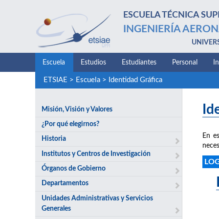
ESCUELA TÉCNICA SUP
INGENIERÍA AERON
UNIVER
Escuela
Estudios
Estudiantes
Personal
I
ETSIAE
>
Escuela
>
Identidad Gráfica
Id
Misión, Visión y Valores
¿Por qué elegirnos?
En es
Historia
neces
Institutos y Centros de Investigación
LO
Órganos de Gobierno
Departamentos
Unidades Administrativas y Servicios
Generales