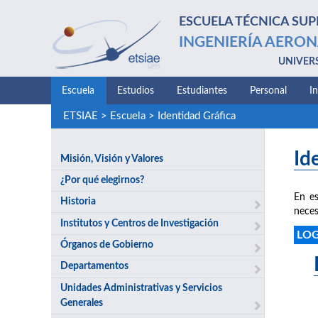
ESCUELA TÉCNICA SUP
INGENIERÍA AERON
UNIVER
Escuela
Estudios
Estudiantes
Personal
I
ETSIAE
>
Escuela
>
Identidad Gráfica
Id
Misión, Visión y Valores
¿Por qué elegirnos?
En es
Historia
neces
Institutos y Centros de Investigación
LO
Órganos de Gobierno
Departamentos
Unidades Administrativas y Servicios
Generales