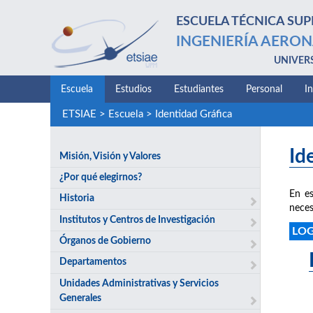
ESCUELA TÉCNICA SUP
INGENIERÍA AERON
UNIVER
Escuela
Estudios
Estudiantes
Personal
I
ETSIAE
>
Escuela
>
Identidad Gráfica
Id
Misión, Visión y Valores
¿Por qué elegirnos?
En es
Historia
neces
Institutos y Centros de Investigación
LO
Órganos de Gobierno
Departamentos
Unidades Administrativas y Servicios
Generales