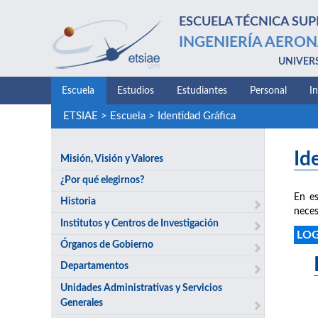
ESCUELA TÉCNICA SUP
INGENIERÍA AERON
UNIVER
Escuela
Estudios
Estudiantes
Personal
I
ETSIAE
>
Escuela
>
Identidad Gráfica
Id
Misión, Visión y Valores
¿Por qué elegirnos?
En es
Historia
neces
Institutos y Centros de Investigación
LO
Órganos de Gobierno
Departamentos
Unidades Administrativas y Servicios
Generales