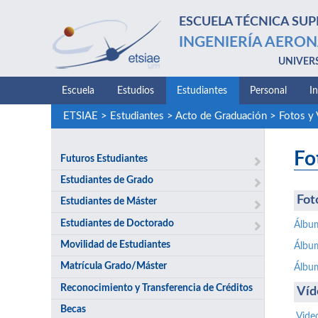
ESCUELA TÉCNICA SUP
INGENIERÍA AERON
UNIVER
Escuela
Estudios
Estudiantes
Personal
I
ETSIAE
>
Estudiantes
>
Acto de Graduación
>
Fotos y
Fo
Futuros Estudiantes
Estudiantes de Grado
Fot
Estudiantes de Máster
Estudiantes de Doctorado
Álbu
Movilidad de Estudiantes
Álbu
Matrícula Grado/Máster
Álbu
Reconocimiento y Transferencia de Créditos
Víd
Becas
Vide