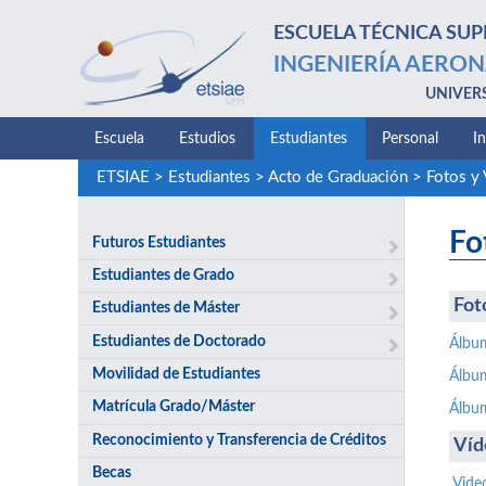
ESCUELA TÉCNICA SUP
INGENIERÍA AERON
UNIVER
Escuela
Estudios
Estudiantes
Personal
I
ETSIAE
>
Estudiantes
>
Acto de Graduación
>
Fotos y
Fo
Futuros Estudiantes
Estudiantes de Grado
Fot
Estudiantes de Máster
Estudiantes de Doctorado
Álbu
Movilidad de Estudiantes
Álbu
Matrícula Grado/Máster
Álbu
Reconocimiento y Transferencia de Créditos
Víd
Becas
Vide