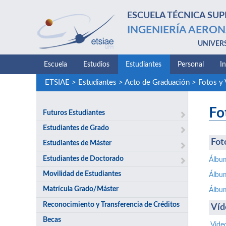
ESCUELA TÉCNICA SUP
INGENIERÍA AERON
UNIVER
Escuela
Estudios
Estudiantes
Personal
I
ETSIAE
>
Estudiantes
>
Acto de Graduación
>
Fotos y
Fo
Futuros Estudiantes
Estudiantes de Grado
Fot
Estudiantes de Máster
Estudiantes de Doctorado
Álbu
Movilidad de Estudiantes
Álbu
Matrícula Grado/Máster
Álbu
Reconocimiento y Transferencia de Créditos
Víd
Becas
Vide