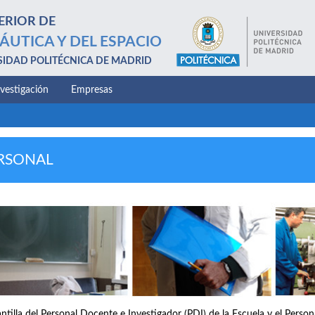
ERIOR DE
ÁUTICA Y DEL ESPACIO
SIDAD POLITÉCNICA DE MADRID
nvestigación
Empresas
RSONAL
antilla del Personal Docente e Investigador (PDI) de la Escuela y el Perso